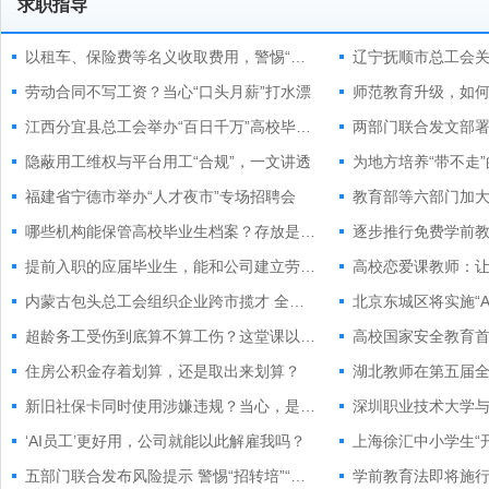
求职指导
以租车、保险费等名义收取费用，警惕“高薪骑手招聘”套路
劳动合同不写工资？当心“口头月薪”打水漂
师范教育升级，如何
江西分宜县总工会举办“百日千万”高校毕业生夜市专场招聘会
隐蔽用工维权与平台用工“合规”，一文讲透
为地方培养“带不走
福建省宁德市举办“人才夜市”专场招聘会
教育部等六部门加
哪些机构能保管高校毕业生档案？存放是否收费？
逐步推行免费学前
提前入职的应届毕业生，能和公司建立劳动关系吗？
内蒙古包头总工会组织企业跨市揽才 全年开展20余场专场招聘
北京东城区将实施“AI
超龄务工受伤到底算不算工伤？这堂课以案释法！
高校国家安全教育
住房公积金存着划算，还是取出来划算？
新旧社保卡同时使用涉嫌违规？当心，是骗局！
‘AI员工’更好用，公司就能以此解雇我吗？
五部门联合发布风险提示 警惕“招转培”“培训贷”招聘骗局