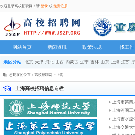
欢迎登录高校招聘网！请
登录
或
免费注册
网站首页
新闻资讯
政策法规
找工作
地区分站
北京
天津
河北
山西
内蒙古
辽宁
吉林
山东
上海
江苏
您现在的位置：
高校招聘网
>
上海
上海高校招聘信息专栏
上海市第四
上海河图工
上海吉水流
上海交通大