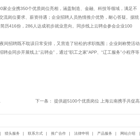
0家企业携350个优质岗位亮相，涵盖制造、金融、科技等领域，满足不
交流岗位要求、薪资待遇；企业招聘人员热情推介优势，耐心答疑。据统
简历416份，286人达成初步就业意向。同步线上云聘会参会企业100
夜间招聘既不耽误日常安排，又营造了轻松的求职氛围；企业则称赞活动
会同步开展线上“云聘会”，通过“职工之家”APP、“辽工服务”小程序等
下一条：
提供超5100个优质岗位 上海云南携手共促高校毕业生就业
|
猎头服务
|
联系方式
|
推广合作
|
法律申明
|
产品服务
|
网站介绍