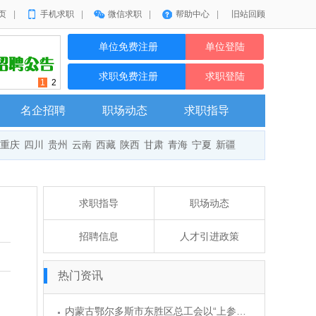
页
|
手机求职
|
微信求职
|
帮助中心
|
旧站回顾
单位免费注册
单位登陆
求职免费注册
求职登陆
1
2
名企招聘
职场动态
求职指导
重庆
四川
贵州
云南
西藏
陕西
甘肃
青海
宁夏
新疆
求职指导
职场动态
招聘信息
人才引进政策
热门资讯
内蒙古鄂尔多斯市东胜区总工会以“上参下”形式指导企业集体协商