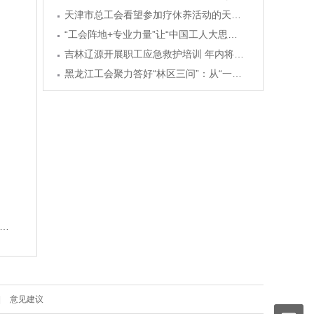
天津市总工会看望参加疗休养活动的天津市劳模工匠和一线职工代表
“工会阵地+专业力量”让“中国工人大思政课”有“戏”有“味”
吉林辽源开展职工应急救护培训 年内将培养2000余名“救护尖兵”
黑龙江工会聚力答好“林区三问”：从“一木独秀”到“多业并举”
|
意见建议