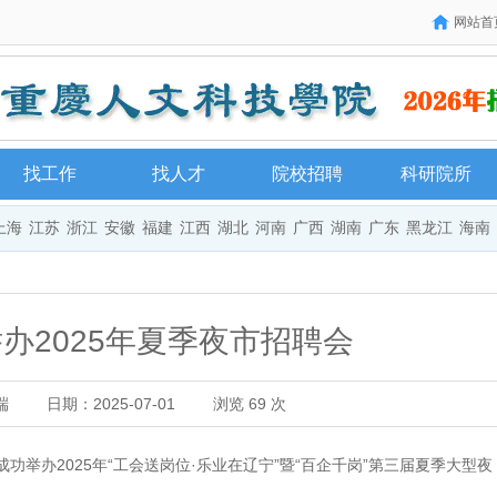
网站首
找工作
找人才
院校招聘
科研院所
上海
江苏
浙江
安徽
福建
江西
湖北
河南
广西
湖南
广东
黑龙江
海南
办2025年夏季夜市招聘会
端
日期：2025-07-01
浏览
69
次
办2025年“工会送岗位·乐业在辽宁”暨“百企千岗”第三届夏季大型夜