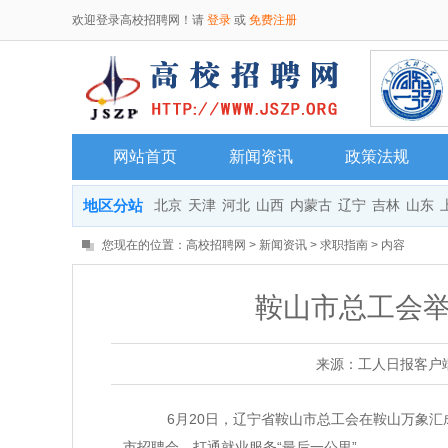
欢迎登录高校招聘网！请
登录
或
免费注册
网站首页
新闻资讯
政策法规
地区分站
北京
天津
河北
山西
内蒙古
辽宁
吉林
山东
您现在的位置：
高校招聘网
>
新闻资讯
>
求职指南
> 内容
鞍山市总工会举
来源：工人日报客户
6月20日，辽宁省鞍山市总工会在鞍山万象汇成功举
市招聘会，打通就业服务“最后一公里”。