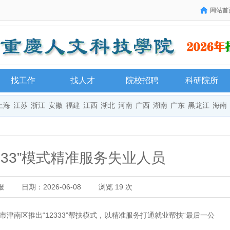
网站首
找工作
找人才
院校招聘
科研院所
上海
江苏
浙江
安徽
福建
江西
湖北
河南
广西
湖南
广东
黑龙江
海南
333”模式精准服务失业人员
报
日期：2026-06-08
浏览
19
次
南区推出“12333”帮扶模式，以精准服务打通就业帮扶“最后一公