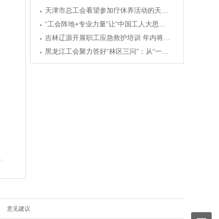
天津市总工会看望参加疗休养活动的天津市劳模工匠和一线职工代表
“工会阵地+专业力量”让“中国工人大思政课”有“戏”有“味”
吉林辽源开展职工应急救护培训 年内将培养2000余名“救护尖兵”
黑龙江工会聚力答好“林区三问”：从“一木独秀”到“多业并举”
|
意见建议