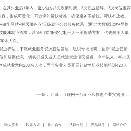
在其失业后1年内，至少提供2次政策对接、3次职业指导、3次岗位推荐
内容，形成可量化、可追溯的帮扶标准，确保服务不断线、帮扶有成效。
+镇街驿站+村居服务点”三级就业公共服务体系，通过“大数据比对+网格
技能和就业需求，以“敲门式”服务定制一人一策援助方案，优先向用人单
00余人次。
街就业驿站，下沉就业服务资源直达基层，组织专场招聘，创新“就业云超
岗位和培训信息，切实打通失业人员就近就业便民通道。今年以来，举办失
达成就业意向280余人次，面向失业人员开展补贴性职业技能培训420人
下一条：
西藏：互联网平台企业和快递企业实施用工报告制度
|
猎头服务
|
联系方式
|
推广合作
|
法律申明
|
产品服务
|
网站介绍