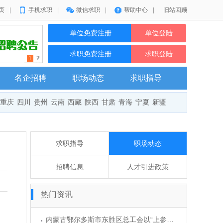
页
|
手机求职
|
微信求职
|
帮助中心
|
旧站回顾
单位免费注册
单位登陆
求职免费注册
求职登陆
1
2
名企招聘
职场动态
求职指导
重庆
四川
贵州
云南
西藏
陕西
甘肃
青海
宁夏
新疆
求职指导
职场动态
招聘信息
人才引进政策
热门资讯
内蒙古鄂尔多斯市东胜区总工会以“上参下”形式指导企业集体协商