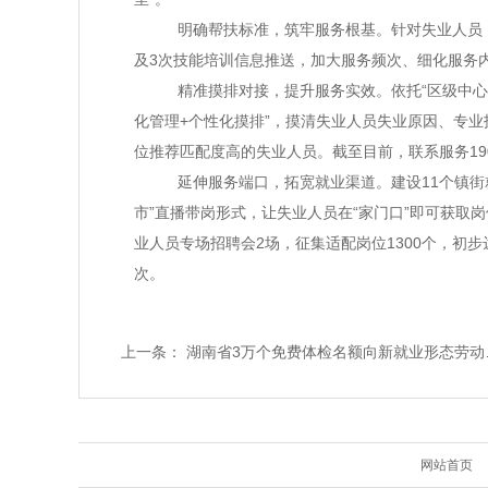
明确帮扶标准，筑牢服务根基。针对失业人员，
及3次技能培训信息推送，加大服务频次、细化服务
精准摸排对接，提升服务实效。依托“区级中心
化管理+个性化摸排”，摸清失业人员失业原因、专业
位推荐匹配度高的失业人员。截至目前，联系服务19
延伸服务端口，拓宽就业渠道。建设11个镇
市”直播带岗形式，让失业人员在“家门口”即可获取
业人员专场招聘会2场，征集适配岗位1300个，初步
次。
上一条：
湖南省3万个免费体检名额向新就业形态劳动者开放
网站首页